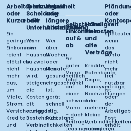
Arbeitsplatzverlust
Trennung,
Krankheit
Pfändun
oder
Scheidung
oder
oder
Kurzarbeit
oder
längere
Kontosp
Selbstständigkeit
Hohe
Unterhaltsbelastung
Ausfallzeiten
Einkommen
Fixkosten
Ein
Späteste
auf &
und
geringeres
Wenn
Wer
wenn
ab
alte
Einkommen
ein
über
das
Verträge
reicht
Haushalt
Wochen
Konto
Ein
plötzlich
zu zwei
oder
nicht
guter
Kredite,
nicht
Haushalten
Monate
mehr
Monat
Ratenkäufe,
mehr
wird,
gesundheitlich
frei
folgt
Dispo,
aus,
steigen
eingeschränkt
nutzbar
auf
Handyverträge,
um
die
ist,
ist
einen
Nachzahlungen
Miete,
Kosten
gerät
oder
schwachen
oder
Strom,
oft
schnell
der
Monat
mehrere
Versicherungen,
schlagartig.
in
Arbeitgeb
– doch
kleine
Kredite
Bestehende
Rückstand
Post
Beiträge,
Verbindlichkeite
und
Verbindlichkeiten
–
erhält,
Leasingraten,
summieren