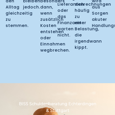
den
bleiben
besonders
wird
Lieferantenrechnungen
sich
Alltag
jedoch.
dann,
aus
oder
häufig
gleichzeitig
wenn
Sorgen
das
zu
zu
zusätzlich
akuter
Finanzamt
einer
stemmen.
Kosten
Handlung
warten
Belastung,
entstehen
nicht.
die
oder
irgendwann
Einnahmen
kippt.
wegbrechen.
BISS Schuldenberatung Echterdingen
& Stuttgart