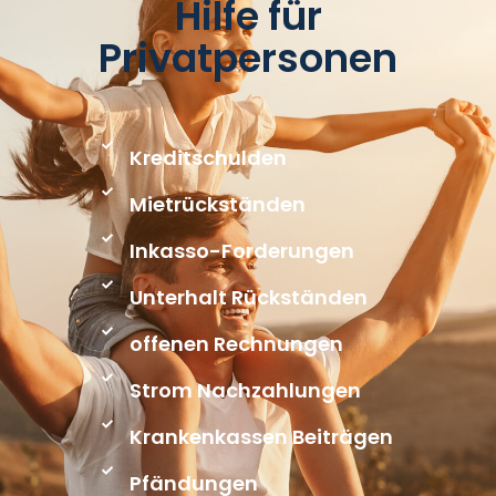
Hilfe für
Privatpersonen
Kreditschulden
Mietrückständen
Inkasso-Forderungen
Unterhalt Rückständen
offenen Rechnungen
Strom Nachzahlungen
Krankenkassen Beiträgen
Pfändungen