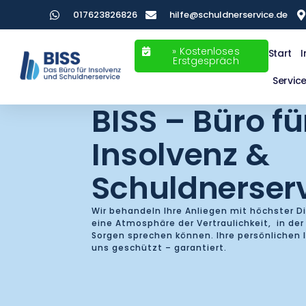
017623826826
hilfe@schuldnerservice.de
» Kostenloses
Start
I
Erstgespräch
Servic
BISS – Büro fü
Insolvenz &
Schuldnerser
Wir behandeln Ihre Anliegen mit höchster D
eine Atmosphäre der Vertraulichkeit, in der 
Sorgen sprechen können. Ihre persönlichen 
uns geschützt – garantiert.