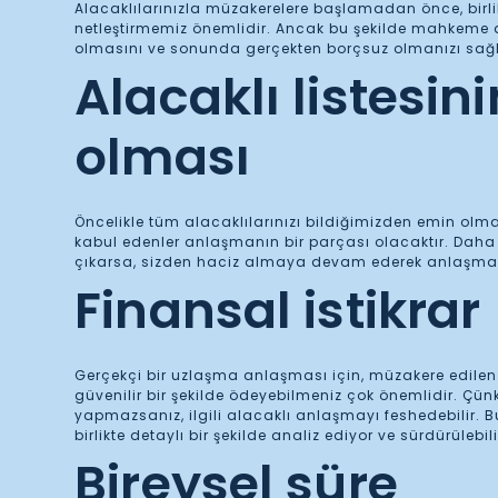
Alacaklılarınızla müzakerelere başlamadan önce, birlik
netleştirmemiz önemlidir. Ancak bu şekilde mahkeme d
olmasını ve sonunda gerçekten borçsuz olmanızı sağla
Alacaklı listesini
olması
Öncelikle tüm alacaklılarınızı bildiğimizden emin olma
kabul edenler anlaşmanın bir parçası olacaktır. Daha
çıkarsa, sizden haciz almaya devam ederek anlaşmayı 
Finansal istikrar
Gerçekçi bir uzlaşma anlaşması için, müzakere edilen
güvenilir bir şekilde ödeyebilmeniz çok önemlidir. Çün
yapmazsanız, ilgili alacaklı anlaşmayı feshedebilir.
birlikte detaylı bir şekilde analiz ediyor ve sürdürülebili
Bireysel süre