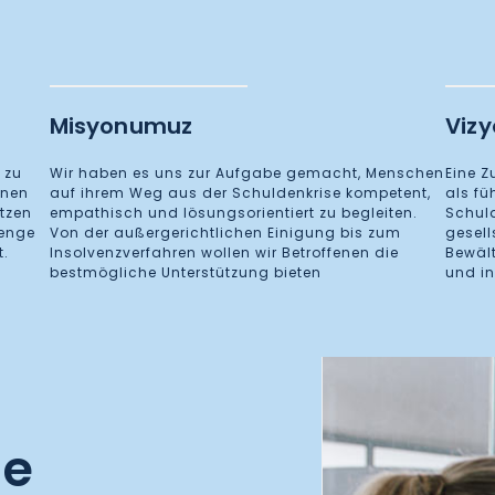
Misyonumuz
Viz
, zu
Wir haben es uns zur Aufgabe gemacht, Menschen
Eine Z
inen
auf ihrem Weg aus der Schuldenkrise kompetent,
als fü
etzen
empathisch und lösungsorientiert zu begleiten.
Schul
 enge
Von der außergerichtlichen Einigung bis zum
gesell
t.
Insolvenzverfahren wollen wir Betroffenen die
Bewält
bestmögliche Unterstützung bieten
und in
he