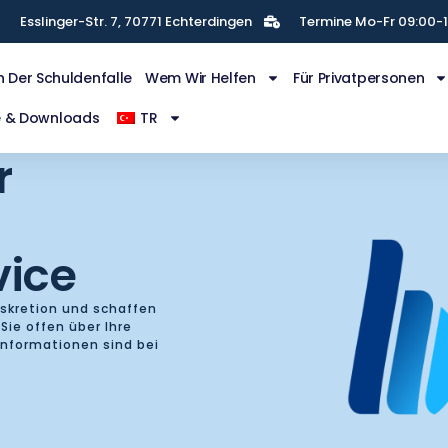
Esslinger-Str. 7, 70771 Echterdingen
Termine Mo-Fr 09:00-1
n Der Schuldenfalle
Wem Wir Helfen
Für Privatpersonen
e & Downloads
TR
r
vice
iskretion und schaffen
Sie offen über Ihre
Informationen sind bei