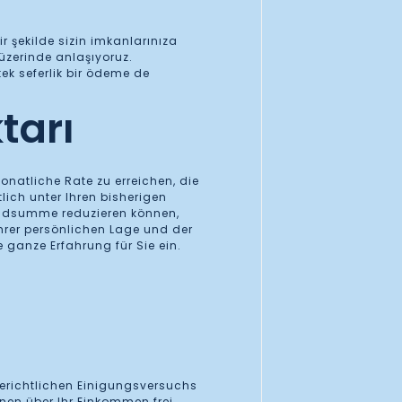
 şekilde sizin imkanlarınıza
 üzerinde anlaşıyoruz.
ek seferlik bir ödeme de
tarı
onatliche Rate zu erreichen, die
ich unter Ihren bisherigen
huldsumme reduzieren können,
Ihrer persönlichen Lage und der
e ganze Erfahrung für Sie ein.
gerichtlichen Einigungsversuchs
en über Ihr Einkommen frei