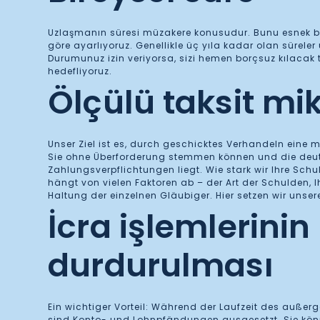
Uzlaşmanın süresi müzakere konusudur. Bunu esnek bir
göre ayarlıyoruz. Genellikle üç yıla kadar olan süreler
Durumunuz izin veriyorsa, sizi hemen borçsuz kılacak t
hedefliyoruz.
Ölçülü taksit mik
Unser Ziel ist es, durch geschicktes Verhandeln eine m
Sie ohne Überforderung stemmen können und die deutl
Zahlungsverpflichtungen liegt. Wie stark wir Ihre Sc
hängt von vielen Faktoren ab – der Art der Schulden, 
Haltung der einzelnen Gläubiger. Hier setzen wir unser
İcra işlemlerinin
durdurulması
Ein wichtiger Vorteil: Während der Laufzeit des außer
sind Konto- und Lohnpfändungen ausgesetzt. Sie könn