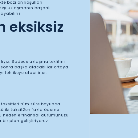
te bazı ön koşulları
ışı uzlaşmanın başarılı
yabiliriz.
n eksiksiz
lıyız. Sadece uzlaşma teklifini
 sonra başka alacaklılar ortaya
tehlikeye atabilirler.
 taksitleri tüm süre boyunca
kü iki taksit2en fazla ödeme
 Bu nedenle finansal durumunuzu
r bir plan geliştiriyoruz.