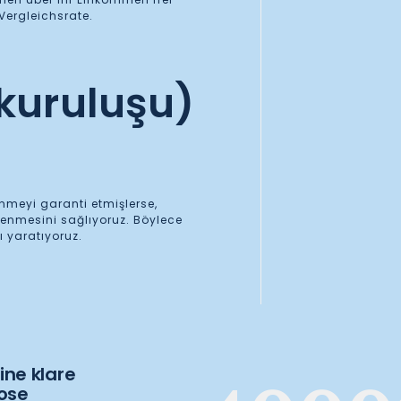
Vergleichsrate.
kuruluşu)
nmeyi garanti etmişlerse,
enmesini sağlıyoruz. Böylece
ı yaratıyoruz.
ine klare
lose